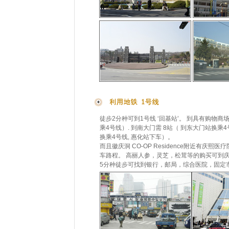
徒步2分种可到1号线 ‘回基站’。 到具有购物商
乘4号线）. 到南大门需 8站（ 到东大门站换乘
换乘4号线, 惠化站下车）。
而且徽庆洞 CO-OP Residence附近有庆熙
车路程。 高丽人参，灵芝，松茸等的购买可到
5分种徒步可找到银行，邮局，综合医院，固定